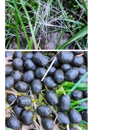
3D
Grundlagen
Spurenlesen lernen
Ratgeber
Rätsel