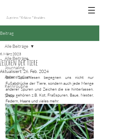
Inspirieren * Erfahren * Verwildern
Beitrag
Alle Beiträge
6. März 2023
Alle Beiträge
Zeichen der Tiere
Journaling
Aktualisiert:
26. Feb. 2024
Artenstudium
Beim Spurenlesen begegnen uns nicht nur 
Fußabdrücke der Tiere, sondern auch jede Menge 
Kernroutine
anderer Spuren und Zeichen die sie hinterlassen. 
Dazu gehören z.B. Kot, Fraßspuren, Baue, Nester, 
Shop
Federn, Haare und vieles mehr.
Kurse
Wildkamera
Geschichten
Webseite