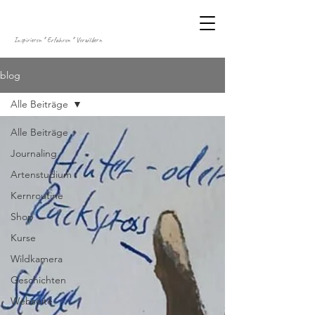
Inspirieren * Erfahren * Verwildern
blog
Alle Beiträge
Alle Beiträge
Journaling
Artenstudium
Kernroutine
Shop
Kurse
Wildkamera
Geschichten
Webseite