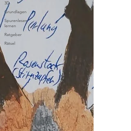
3D
Grundlagen
Spurenlesen
lernen
Ratgeber
Rätsel