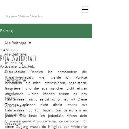
Inspirieren * Erfahren * Verwildern
Beitrag
Alle Beiträge
1. Apr. 2023
Alle Beiträge
Kreativwerkstatt
Journaling
Aktualisiert:
16. Feb.
Artenstudium
Ein neuer Bereich ist entstanden: die 
Kreativwerkstatt
. Hier werde ich Punkte 
Kernroutine
behandeln, die mich interessieren, begeistern, 
inspirieren und die aus mancher Sicht etwas 
Shop
abgefahren wirken können (wenn es das 
Kurse
Fährtenlesen nicht selbst schon ist ;-)) Diese 
Themen müssen nicht direkt etwas mit 
Wildkamera
Fährtenlesen zu tun haben. Sie bereichern es 
Geschichten
jedoch. Das finde ich jedenfalls. Wenn dein 
Interesse geweckt wurde schau gerne vorbei. Für 
Webseite
einen Zugang musst du Mitglied der Webseite 