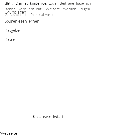
3D
sein. Das ist kostenlos. 
Zwei Beiträge habe ich 
schon veröffentlicht. Weitere werden folgen. 
Grundlagen
Schau doch einfach mal vorbei.
Spurenlesen lernen
Ratgeber
Rätsel
Kreativwerkstatt
Webseite