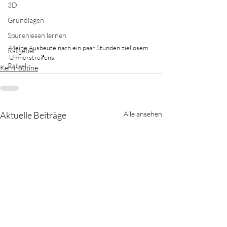
3D
Grundlagen
Spurenlesen lernen
Meine Ausbeute nach ein paar Stunden ziellosem 
Ratgeber
Umherstreifens.
Rätsel
Kernroutine
Aktuelle Beiträge
Alle ansehen