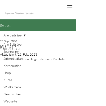
Inspirieren * Erfahren * Verwildern
Beitrag
Alle Beiträge
23. Sept. 2020
Alle Beiträge
Wandering
Journaling
Aktualisiert:
13. Feb. 2023
Artenstudium
Alles flieht vor den Dingen die einen Plan haben.
Kernroutine
Shop
Kurse
Wildkamera
Geschichten
Webseite