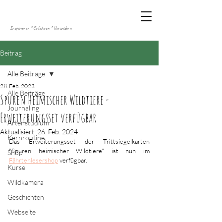
Inspirieren * Erfahren * Verwildern
Beitrag
Alle Beiträge
28. Feb. 2023
Alle Beiträge
Spuren heimischer Wildtiere -
Journaling
Erweiterungsset verfügbar
Artenstudium
Aktualisiert:
26. Feb. 2024
Kernroutine
Das Erweiterungsset der Trittsiegelkarten 
"Spuren heimischer Wildtiere" ist nun im 
Shop
Fährtenlesershop
 verfügbar.
Kurse
Wildkamera
Geschichten
Webseite